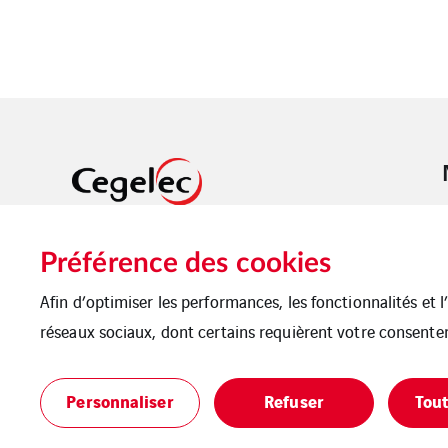
Cegelec Clim Ouest conçoit et réalise
Préférence des cookies
des systèmes énergétiques pour
donner vie à des bâtiments durables,
Afin d’optimiser les performances, les fonctionnalités et 
accueillants et performants.
réseaux sociaux, dont certains requièrent votre consente
Mentions légales
Cookies
Personnaliser
Refuser
Tout